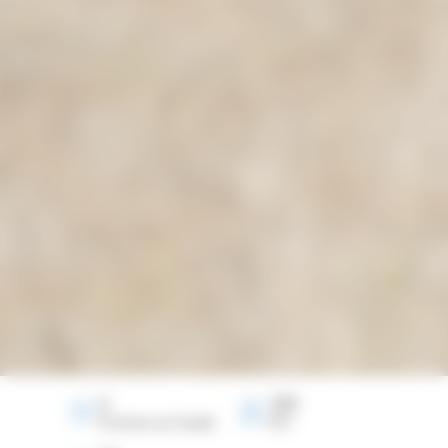
4
100
Provinces au Canada
ATC