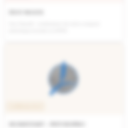
DUO MAXX
Duo Maxx® : combinaison de notre composé
phénolique breveté, le MPPA
Conditionneur de sol
HUMISTART - PHYSIOPRO