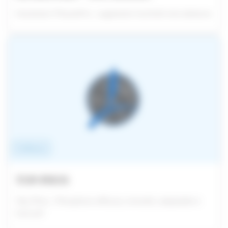
Humistart-PhysioPro : augmente l'activité microbienne
Fertilisants
TOP-PHOS
Top-Phos : Phosphore efficace, breveté, adaptable à
tout pH