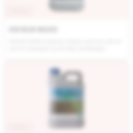
Stabilisateur
EXCELIS MAXX
EXCELIS MAXX protecteur d'azote contre les voies de
perte et stimulateur de microbes symbiotiques
Stabilisateur